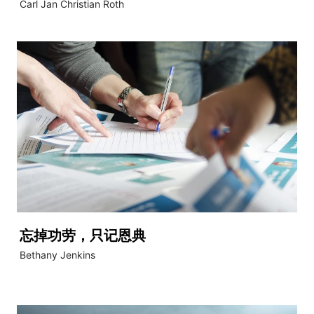
Carl Jan Christian Roth
忘掉功劳，只记恩典
Bethany Jenkins