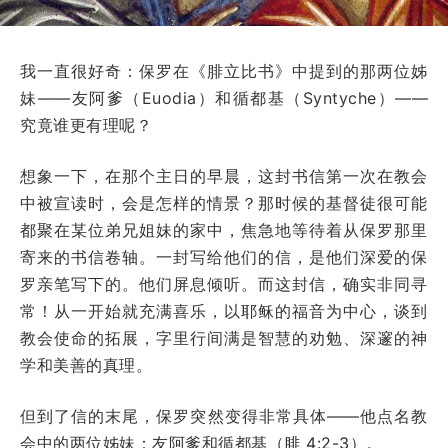
我一直很好奇：保罗在《腓立比书》中提到的那两位姊
妹——友阿爹（Euodia）和循都基（Syntyche）——
究竟谁更有理呢？
想象一下，在那个主日的早晨，这封书信第一次在教会
中被宣读时，会是怎样的情景？那时候的基督徒很可能
都聚在某位弟兄姐妹的家中，焦急地等待着从保罗那里
寄来的书信卷轴。一封写给他们的信，是他们深爱的保
罗亲笔写下的。他们屏息倾听。而这封信，确实非同寻
常！从一开始就充满喜乐，以耶稣的福音为中心，谈到
教会使命的拓展，字里行间满是智慧的劝勉、深邃的神
学和美善的真理。
但到了信的末尾，保罗突然变得非常具体——他点名教
会中的两位姊妹：友阿爹和循都基（
腓 4:2-3
）。