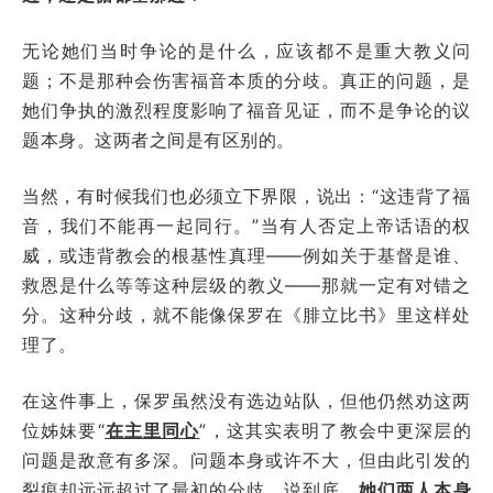
无论她们当时争论的是什么，应该都不是重大教义问
题；不是那种会伤害福音本质的分歧。真正的问题，是
她们争执的激烈程度影响了福音见证，而不是争论的议
题本身。这两者之间是有区别的。
当然，有时候我们也必须立下界限，说出：“这违背了福
音，我们不能再一起同行。”当有人否定上帝话语的权
威，或违背教会的根基性真理——例如关于基督是谁、
救恩是什么等等这种层级的教义——那就一定有对错之
分。这种分歧，就不能像保罗在《腓立比书》里这样处
理了。
在这件事上，保罗虽然没有选边站队，但他仍然劝这两
位姊妹要“
在主里同心
”，这其实表明了教会中更深层的
问题是敌意有多深。问题本身或许不大，但由此引发的
裂痕却远远超过了最初的分歧。说到底，
她们两人本身