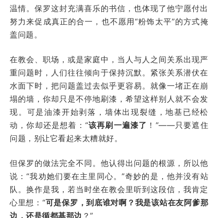
温情。保罗这封充满喜乐的书信，也体现了他宁愿付出
努力来促成真正的合一，也不愿用“粉饰太平”的方式掩
盖问题。
在教会、职场，或是家庭中，当人与人之间关系出现严
重问题时，人们往往倾向于保持沉默。紧张关系潜伏在
水面下时，把问题盖过去似乎更容易。就像一堵正在崩
塌的墙，你却只是不停地刷漆，希望这样别人就不会发
现。可是油漆开始剥落，墙体出现裂缝，地基已经松
动，你却还是想着：“
该再刷一遍漆了
！”——只要遮住
问题，别让它看起来太糟就好。
但保罗的做法完全不同。他认得出问题的根源，所以他
说：“我劝她们要在主里同心。”奇妙的是，他并没有站
队。换作是我，若当时坐在教会里听到这段信，我肯定
心里想：“
可是保罗，到底谁对啊？我是该站在友阿爹那
边，还是循都基那边
？”