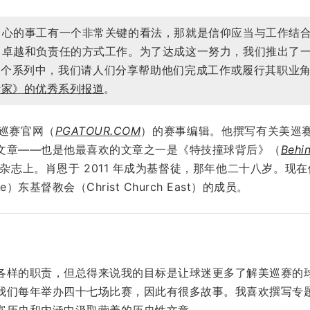
中心的事工有一个非常关键的看法，那就是信仰应当与工作结
、卓越和负责任的方式工作。为了达成这一努力，我们推出了
）。在这个系列中，我们请人们分享帮助他们完成工作或履行其职
活家》的优秀系列报道
。
是美巡赛官网（
PGATOUR.COM
）的赛事编辑。他撰写有关美巡
文章——也是他最喜欢的文章之一是《特技撞球背后》（
Behin
杂志上。肖恩于 2011 年成为基督徒，那年他二十八岁。现在
e）东基督教会（Christ Church East）的成员。
各样的职责，但总得来说我的目标是让球迷更多了解美巡赛的
我们每年举办四十七场比赛，因此有很多故事。我喜欢撰写专
富历史和内涵中汲取营养的历史性文章。