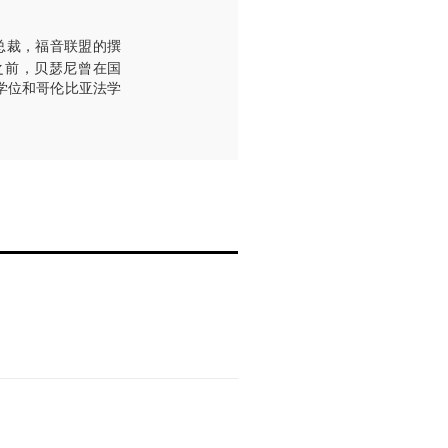
体副总裁，福音联盟的撰
织之前，贝瑟尼曾在国
学士学位和哥伦比亚法学