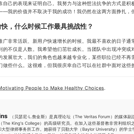
靠自己的表现来证明自己。我努力与这种想法抗争的方式是积
——我的价值并不取决于我的成功！我仍然在这两方面挣扎，
愉快，什么时候工作最具挑战性？
推广非常活跃、新用户快速增长的时候。我最不喜欢的日子通
到的不仅是人数。我希望他们茁壮成长。当团队中出现冲突或
的发展壮大，我们的角色也越来越专业化，某些职位已经不再
们做些什么。这很难，但我很庆幸自己可以在社群中面对这些
Motivating People to Make Healthy Choices
.
ins
（贝瑟尼·L.詹金斯）是真理论坛（The Veritas Forum）的媒
he King's College）的高级研究员。在加入这些基督教非营利组
型律师事务所工作。她获得了贝勒大学（Baylor University）的