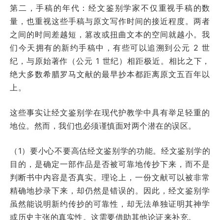
第二，手稿的年代：经文鉴别学家不仅重视手稿的数
量，也重视这些手稿与原文写作时间的接近程度。两者
之间的时间差越短，篡改或扭曲文本的空间就越小。我
们今天拥有的新约手稿中，有些可以追溯到公元 2 世
纪，与原始著作（公元 1 世纪）相距极近。相比之下，
绝大多数希腊罗马文献的最早抄本都距离原文五百年以
上。
这些事实让经文鉴别学在现代护教学中具有举足轻重的
地位。然而，我们也必须谨慎面对两个潜在的误区。
（1）要小心不要高估经文鉴别学的功能。经文鉴别学的
目的，是确定一部作品是否被可靠地传抄下来，而不是
判断书中内容是否真实。理论上，一份文献可以被非常
精确地抄录下来，却仍然是错误的。因此，经文鉴别学
虽然能说明新约传抄的可靠性，却无法单独证明其神学
或历史主张的真实性。这需要借助其他论证来补充。