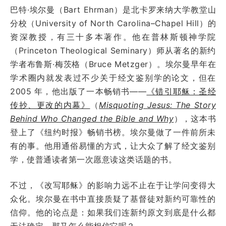
巴特·埃尔曼（Bart Ehrman）是北卡罗来纳大学教堂山
分校（University of North Carolina–Chapel Hill）的
资深教授，有三十多本著作。他在普林斯顿神学院
（Princeton Theological Seminary）师从著名的新约
学者布鲁斯·梅茨格（Bruce Metzger）。埃尔曼早年在
学术圈内就发表过不少关于经文鉴别学的论文，但在
2005 年，他出版了一本畅销书——
《错引耶稣：圣经
传抄、更改的内幕》
（
Misquoting Jesus: The Story
Behind Who Changed the Bible and Why
），这本书
登上了《纽约时报》畅销书榜。埃尔曼做了一件前所未
有的事。他用通俗易懂的方式，让大众了解了经文鉴别
学，使普通读者第一次愿意读这类话题的书。
不过，《改写耶稣》的影响力远不止在于让学问变得大
众化。埃尔曼在书中直接质疑了基督徒对新约可靠性的
信仰。他的论点是：如果我们连新约原文到底是什么都
无法确定，那又怎么能相信它呢？