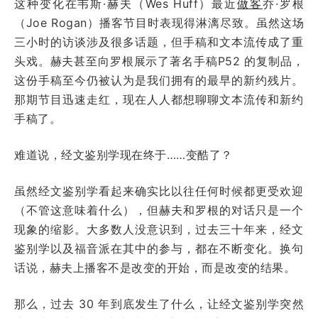
这种变化在韦斯·赫夫（Wes Huff）最近
做客
乔·罗根
（Joe Rogan）播客节目时表现得淋漓尽致。虽然这场
三小时的访谈涉及很多话题，但手稿和文本流传成了重
头戏。赫夫甚至向罗根展示了著名手稿P52 的复制品，
这份手稿至今仍被认为是我们拥有的最早的新约残片。
那期节目迅速走红，现在人人都想聊聊文本流传和新约
手稿了。
难道说，经文鉴别学现在终于……变酷了？
虽然经文鉴别学看起来确实比以往任何时候都更受欢迎
（不管这意味着什么），但赫夫和罗根的对话只是一个
现象的缩影。大多数人没意识到，过去三十年来，经文
鉴别学以及福音派在其中的参与，都在不断变化。换句
话说，赫夫上播客不是改变的开始，而是改变的结果。
那么，过去 30 年到底发生了什么，让经文鉴别学突然