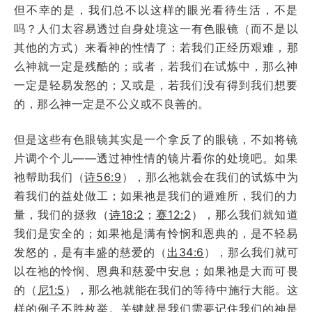
但不幸的是，我们总不以这样的眼光看待生活，不是
吗？
人们太容易透过自身处境这一有色眼镜（而不是以
其他的方式）来看神的性情了：
若我们正经历艰难，那
么神就一定是残酷的；或者，若我们在试炼中，那么神
一定是轻易发怒的；又或是，若我们没有得到我们想要
的，那么神一定是不公义或不良善的。
但是这些有色眼镜其实是一个拿反了的眼镜，不如将镜
片调个个儿——透过神性情的镜片看你的处境吧。如果
祂帮助我们（
诗56:9
），那么祂就会在我们的试炼中为
着我们的益处做工；如果祂是我们的避难所，我们的力
量，我们的拯救（
诗18:2
；
赛12:2
），那么我们就知道
我们是安全的；如果祂是满有怜悯和恩典的，是不轻易
发怒的，是有丰盛的慈爱的（
出34:6
），那么我们就可
以在祂的怜悯、恩典和慈爱中安息；如果祂是大而可畏
的（
尼1:5
），那么祂就能在我们的等待中施行大能。这
样的例子不胜枚举。关键就是我们需要记住我们的神是