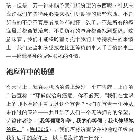
孩。但是，万一神未赐予我们所盼望的东西呢？神从未
应许我们的等待终必换来我们所期待的那些东西。不是
所有的不孕不育患者最终都能怀上孩子。不是所有的癌
症最后都会被治愈。不是所有的单身都会找到配偶。这
意味着，我们不能将盼望寄托于我们正等待发生的事情
上。我们应当将盼望放在比正等待的事大千百倍的事上
——那就是神的应许和祂的性情。
祂应许中的盼望
今天早上，我在去机场的路上经过一个广告牌，上面的
广告宣称：“耶稣能治愈癌症。你不必死。”我们在世界
上的哪本圣经里看见过这个宣告？他们在宣告一个神从
未作过的应许——并且给了人们一个无法拥有的希望。
诗篇
作者说：“
我等候耶和华，我的心等候；我也仰望祂
的话。
”（
诗130:5
）。我们应将盼望放在神通过圣经向
我们启示的应许上。以下是应许的一部分：