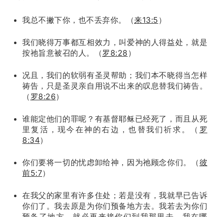
我总不撇下你，也不丢弃你。（
来13:5
）
我们晓得万事都互相效力，叫爱神的人得益处，就是
按祂旨意被召的人。（
罗8:28
）
况且，我们的软弱有圣灵帮助；我们本不晓得当怎样
祷告，只是圣灵亲自用说不出来的叹息替我们祷告。
（
罗8:26
）
谁能定他们的罪呢？有基督耶稣已经死了，而且从死
里复活，现今在神的右边，也替我们祈求。（
罗
8:34
）
你们要将一切的忧虑卸给神，因为祂顾念你们。（
彼
前5:7
）
在我父的家里有许多住处；若是没有，我就早已告诉
你们了。我去原是为你们预备地方去。我若去为你们
预备了地方，就必再来接你们到我那里去，我在哪