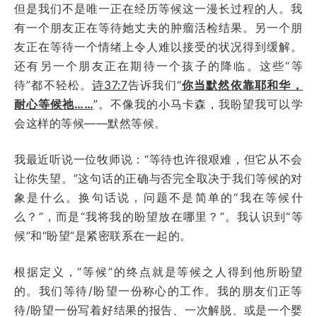
但是我们不是唯一正在经历等候这一漫长过程的人。我
有一个朋友正在等待她丈夫的肿瘤活检结果。另一个朋
友正在等待一个情绪上令人难以接受的状况得到缓解。
还有另一个朋友正在期待一个孩子的降临。这些“等
待”都不轻松。
诗37:7
告诉我们“
你当默然依靠耶和华，
耐心等候祂……
”。不像我的小马卡森，我盼望我可以学
会这样的等候——默然等候。
我最近听说一位牧师说：“等待也许很艰难，但它从不会
让你失望。”这句话的正确与否完全取决于我们等候的对
象是什么。换句话说，问题不是简单的“
我在等候什
么？
”，而是“
我将我的盼望放在哪里？
”。我认识到“等
候”和“盼望”是紧密联系在一起的。
根据定义，“等候”的终点就是等候之人得到他所盼望
的。我们等待/盼望一份称心的工作。我的朋友们正等
待/盼望一份写着好结果的报告、一次解脱、或是一个婴