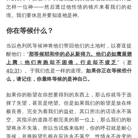
怎样一位神——然后透过他性情的镜片来看我们的处
境。我们要休息并要知道祂是神。
你在等候什么？
当以色列民等候神将他们带回他们的土地时，以赛亚提
醒他们：“
那等候耶和华的必从新得力。他们必如鹰展翅
上腾；他们奔跑却不困倦，行走却不疲乏
”（
赛
40:31
）。于我们也是一样的道理。
如果你正在等候些什
么，请记住，你最终等候的是神自己。
如果你的盼望在你想要得到的东西上，那么你就等于选
择了失望，甚至是绝望。但是如果我们的盼望是放在终
极良善、完全为着我们的益处、其口所出的话语永不落
空、其指示的道路尽都完美的那一位上，那么我们的盼
望将永不失落。所以当试炼来临时，你的呼召就是耐心
等候，并将盼望扎根在应许永不落空、性情永不改变的