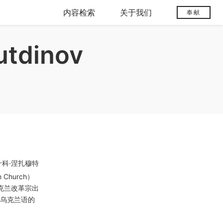
内容检索
关于我们
奉献
utdinov
什科·涅扎穆特
 Church）
"乌克兰改革宗出
语和乌克兰语的
。