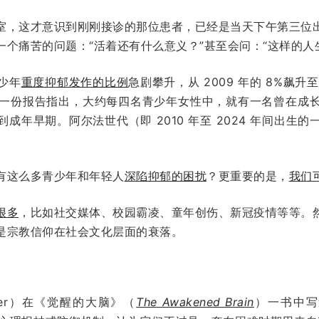
室，这才意识到刚刚接诊的那位患者，已经是当天下午第三位
个痛苦的问题：“活着还有什么意义？”甚至会问：“这样的人
少年
重度抑郁发作的比例
急剧攀升，从 2009 年的 8%飙升至
 年的一份报告指出，大约每四名青少年女性中，就有一名曾在
成年早期。阿尔法世代（即 2010 年至 2024 年间出生
有这么多青少年和年轻人
深陷抑郁的困扰
？更重要的是，
我们
很多
，比如社交媒体、校园霸凌、童年创伤、新冠疫情等等。
是宗教信仰在社会文化层面的衰落。
ller）在《觉醒的大脑》（
The Awakened Brain
）一书中写