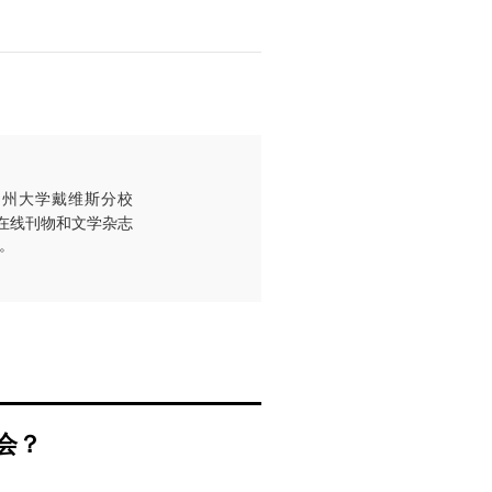
加州大学戴维斯分校
基督教在线刊物和文学杂志
员。
会？