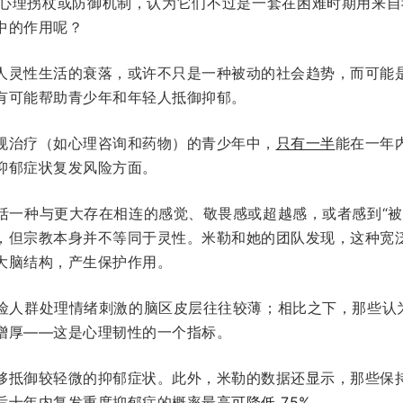
教看作一种心理拐杖或防御机制，认为它们不过是一套在困难时期用
中的作用呢？
人灵性生活的衰落，或许不只是一种被动的社会趋势，而可能
有可能帮助青少年和年轻人抵御抑郁。
规治疗（如心理咨询和药物）的青少年中，
只有一半
能在一年
抑郁症状复发风险方面。
括一种与更大存在相连的感觉、敬畏感或超越感，或者感到“被
，但宗教本身并不等同于灵性。米勒和她的团队发现，这种宽
大脑结构，产生保护作用。
险人群处理情绪刺激的脑区皮层往往较薄；相比之下，那些认为
增厚——这是心理韧性的一个指标。
够抵御较轻微的抑郁症状。此外，米勒的数据还显示，那些保
后十年内复发重度抑郁症的概率
最高可降低 75%
。