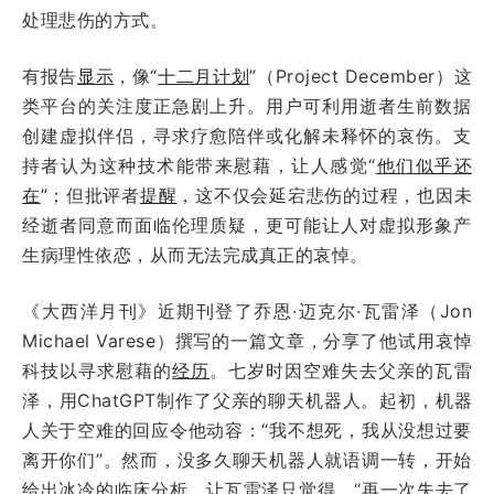
处理悲伤的方式。
有报告
显示
，像“
十二月计划
”（Project December）这
类平台的关注度正急剧上升。用户可利用逝者生前数据
创建虚拟伴侣，寻求疗愈陪伴或化解未释怀的哀伤。支
持者认为这种技术能带来慰藉，让人感觉“
他们似乎还
在
”；但批评者
提醒
，这不仅会延宕悲伤的过程，也因未
经逝者同意而面临伦理质疑，更可能让人对虚拟形象产
生病理性依恋，从而无法完成真正的哀悼。
《大西洋月刊》近期刊登了乔恩·迈克尔·瓦雷泽（Jon
Michael Varese）撰写的一篇文章，分享了他试用哀悼
科技以寻求慰藉的
经历
。七岁时因空难失去父亲的瓦雷
泽，用ChatGPT制作了父亲的聊天机器人。起初，机器
人关于空难的回应令他动容：“我不想死，我从没想过要
离开你们”。然而，没多久聊天机器人就语调一转，开始
给出冰冷的临床分析，让瓦雷泽只觉得，“再一次失去了