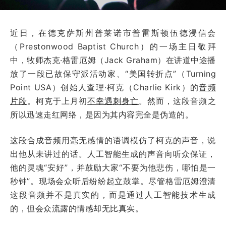
近日，在德克萨斯州普莱诺市普雷斯顿伍德浸信会
（Prestonwood Baptist Church）的一场主日敬拜
中，牧师杰克·格雷厄姆（Jack Graham）在讲道中途播
放了一段已故保守派活动家、“美国转折点”（Turning
Point USA）创始人查理·柯克（Charlie Kirk）的
音频
片段
。柯克于上月初
不幸遇刺身亡
。然而，这段音频之
所以迅速走红网络，是因为其内容完全是伪造的。
这段合成音频用毫无感情的语调模仿了柯克的声音，说
出他从未讲过的话。人工智能生成的声音向听众保证，
他的灵魂“安好”，并鼓励大家“不要为他悲伤，哪怕是一
秒钟”。现场会众听后纷纷起立鼓掌。尽管格雷厄姆澄清
这段音频并不是真实的，而是通过人工智能技术生成
的，但会众流露的情感却无比真实。