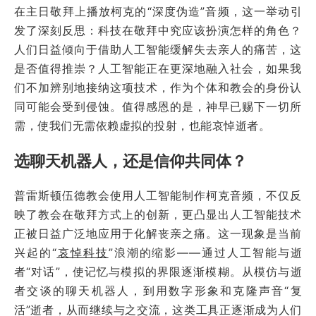
在主日敬拜上播放柯克的“深度伪造”音频，这一举动引
发了深刻反思：科技在敬拜中究应该扮演怎样的角色？
人们日益倾向于借助人工智能缓解失去亲人的痛苦，这
是否值得推崇？人工智能正在更深地融入社会，如果我
们不加辨别地接纳这项技术，作为个体和教会的身份认
同可能会受到侵蚀。值得感恩的是，神早已赐下一切所
需，使我们无需依赖虚拟的投射，也能哀悼逝者。
选聊天机器人，还是信仰共同体？
普雷斯顿伍德教会使用人工智能制作柯克音频，不仅反
映了教会在敬拜方式上的创新，更凸显出人工智能技术
正被日益广泛地应用于化解丧亲之痛。这一现象是当前
兴起的“
哀悼科技
”浪潮的缩影——通过人工智能与逝
者“对话”，使记忆与模拟的界限逐渐模糊。从模仿与逝
者交谈的聊天机器人，到用数字形象和克隆声音“复
活”逝者，从而继续与之交流，这类工具正逐渐成为人们