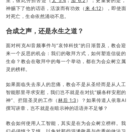
里，彼此分担苦楚（
太 5:4
；
加 6:2
）；更重要的是，
神赐下了他的话语，活泼而有功效（
来 4:12
），即使面
对死亡，生命依然涌动不息。
合成之声，还是永生之道？
面对柯克AI音频事件与“哀悼科技”的日渐普及，教会迎
来一个反思的机会：我们的敬拜方式，如何塑造信徒的
生命？教会在敬拜中的每一个举动，都在为会众树立属
灵的榜样。
如果面临失去亲人的悲痛，教会不是从圣经而是从人工
智能那里寻求安慰，我们岂不就是在对抗“赐各样安慰的
神”、拦阻圣灵的工作（
林后 1:3
）？如果传道人依靠AI
撰写讲章，岂不就是在暗示神的话语并不足够？
教会如何使用人工智能，其实是在为会众树立榜样。我
们必须慎之又慎，以免对那些混淆敬畏与作秀的做法习