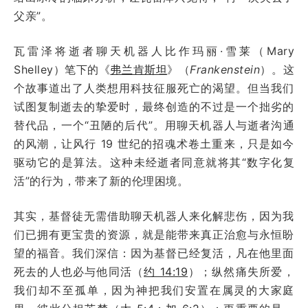
父亲”。
瓦雷泽将逝者聊天机器人比作玛丽·雪莱（Mary
Shelley）笔下的《
弗兰肯斯坦
》（
Frankenstein
）。这
个故事道出了人类想用科技征服死亡的渴望。但当我们
试图复制逝去的挚爱时，最终创造的不过是一个拙劣的
替代品，一个“丑陋的后代”。用聊天机器人与逝者沟通
的风潮，让风行 19 世纪的招魂术卷土重来，只是如今
驱动它的是算法。这种未经逝者同意就将其“数字化复
活”的行为，带来了新的伦理困境。
其实，基督徒无需借助聊天机器人来化解悲伤，因为我
们已拥有更宝贵的资源，就是能带来真正治愈与永恒盼
望的福音。我们深信：因为基督已经复活，凡在他里面
死去的人也必与他同活（
约 14:19
）；纵然痛失所爱，
我们却不至孤单，因为神把我们安置在属灵的大家庭