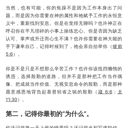
当然，也有可能，你的焦躁不是因为工作本身出了问
题，而是因为你需要在神的属性和祂赋予工作的永恒意
义中，重新找到安息。你是在觉得无聊吗？也许神正在
呼召你在平凡琐碎的小事上操练忠心。你是否因为缺乏
认可、掌声或升迁而心生不满？也许你需要在神大能的
手下谦卑自己，记得时候到了，祂会亲自抬举你（
彼前
5:6
）。
你是不是只是不想那么辛苦工作？也许你该抵挡懒惰的
诱惑，选择殷勤的道路，但并不是那种把工作当作偶
像、把成就当作价值、无视安息命令的殷勤，而是那种
愿意感恩地背负起基督轻省之轭的殷勤（
箴 6:6
；
太
11:30
）。
第二，记得你最初的“为什么”。
你还记得第一天上班的情景吗？还记得当初写求职信、