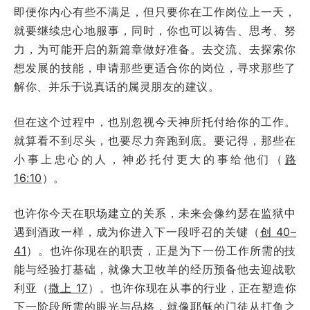
即便你内心有些不满足，但只要你在工作岗位上一天，
就要继续忠心地服事，同时，你也可以祷告、思考、努
力，为可能开启的新篇章做好准备。去交流、去探索你
想发展的技能，申请那些更适合你的岗位，寻求那些了
解你、并乐于说真话的属灵朋友的建议。
但在这个过程中，也别忽视今天神所托付给你的工作。
就算看不到尽头，也要尽力奔跑到底。要记得，那些在
小事上忠心的人，神必托付更大的事给他们（
路
16:10
）。
也许你今天在职场建立的关系，未来会像约瑟在监狱中
遇到酒政一样，成为你进入下一段呼召的关键（
创 40–
41
）。也许你现在的职责，正是为下一份工作所需的技
能与经验打基础，就像大卫牧羊的经历预备他去迎战歌
利亚（
撒上 17
）。也许你现在从事的行业，正在塑造你
下一阶段所需的眼光与品格，就像耶稣的门徒从打鱼之