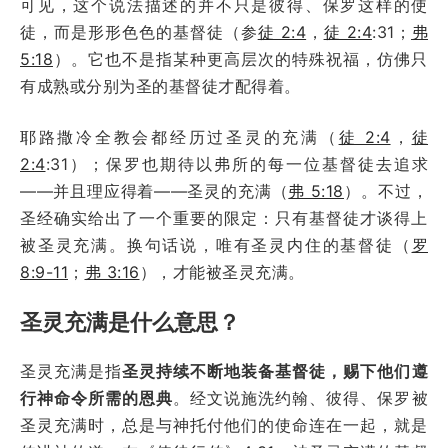
可见，这个说法描述的并不只是彼得、保罗这样的使
徒，而是形形色色的基督徒（参
徒 2:4
，
徒 2:4
:31；
弗
5:18
）。它也不是指某种更高层次的特殊祝福，仿佛只
有成熟或分别为圣的基督徒才配得着。
耶路撒冷全教会都经历过圣灵的充满（
徒 2:4
，
徒
2:4
:31）；保罗也期待以弗所的每一位基督徒去追求
——并且理应得着——圣灵的充满（
弗 5:18
）。不过，
圣经确实给出了一个重要的限定：只有基督徒才谈得上
被圣灵充满。换句话说，唯有圣灵内住的基督徒（
罗
8:9-11
；
弗 3:16
），才能被圣灵充满。
圣灵充满是什么意思？
圣灵充满是指
圣灵持续不断地装备基督徒，赐下他们遵
行神命令所需的恩典
。经文说施洗约翰、彼得、保罗被
圣灵充满时，总是与神托付他们的使命连在一起，就是