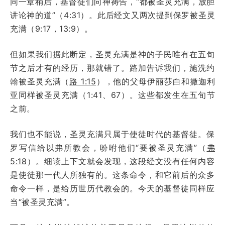
同一章稍后，基督徒们向神祷告，“都被圣灵充满，放胆
讲论神的道”（4:31）。此后经文又两次提到保罗被圣灵
充满（9:17，13:9）。
但如果我们据此断定，圣灵充满是神的子民唯有在五旬
节之后才有的经历，那就错了。路加告诉我们，施洗约
翰被圣灵充满（
路 1:15
），他的父母伊丽莎白和撒迦利
亚同样被圣灵充满（1:41、67）。这些都发生在五旬节
之前。
我们也不能说，圣灵充满只属于使徒时代的基督徒。保
罗写信给以弗所教会，吩咐他们“要被圣灵充满”（
弗
5:18
）。细读上下文就会发现，这段经文没有任何内容
是使徒那一代人所独有的。这条命令，和它前后的众多
命令一样，是给历世历代教会的。今天的基督徒同样应
当“被圣灵充满”。