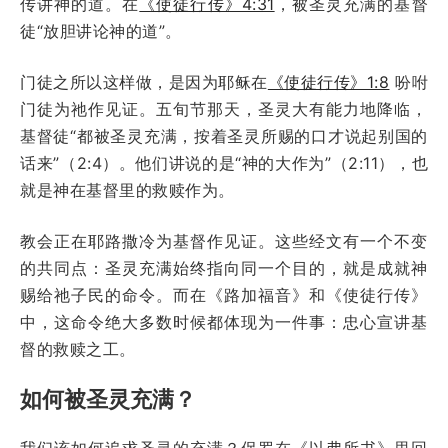
传讲神的道。在
《使徒行传》4:31
，被圣灵充满的基督
徒“放胆讲论神的道”。
门徒之所以这样做，是因为耶稣在
《使徒行传》1:8
吩咐
门徒为祂作见证。五旬节那天，圣灵大有能力地降临，
基督徒“都被圣灵充满，按着圣灵所赐的口才说起别国的
话来”（2:4）。他们讲说的是“神的大作为”（2:11），也
就是神在基督里的救赎作为。
教会正在耶路撒冷为基督作见证。这些经文有一个不变
的共同点：圣灵充满始终指向同一个目的，就是成就神
赐给祂子民的命令。而在《路加福音》和《使徒行传》
中，这命令绝大多数时候都体现为一件事：忠心宣讲基
督的救赎之工。
如何被圣灵充满？
我们该如何追求圣灵的充满？保罗在《以弗所书》里回