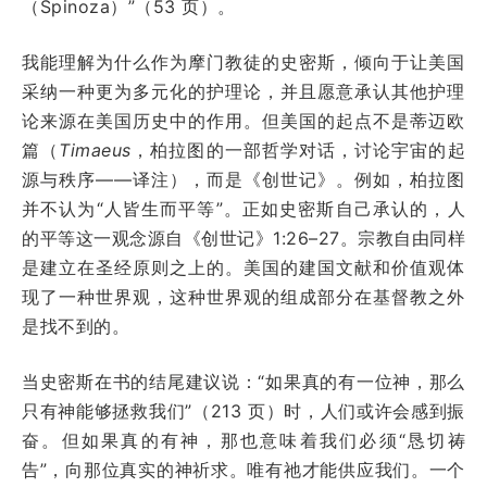
（Spinoza）”（53 页）。
我能理解为什么作为摩门教徒的史密斯，倾向于让美国
采纳一种更为多元化的护理论，并且愿意承认其他护理
论来源在美国历史中的作用。但美国的起点不是蒂迈欧
篇（
Timaeus
，柏拉图的一部哲学对话，讨论宇宙的起
源与秩序——译注），而是《创世记》。例如，柏拉图
并不认为“人皆生而平等”。正如史密斯自己承认的，人
的平等这一观念源自《创世记》1:26–27。宗教自由同样
是建立在圣经原则之上的。美国的建国文献和价值观体
现了一种世界观，这种世界观的组成部分在基督教之外
是找不到的。
当史密斯在书的结尾建议说：“如果真的有一位神，那么
只有神能够拯救我们”（213 页）时，人们或许会感到振
奋。但如果真的有神，那也意味着我们必须“恳切祷
告”，向那位真实的神祈求。唯有祂才能供应我们。一个