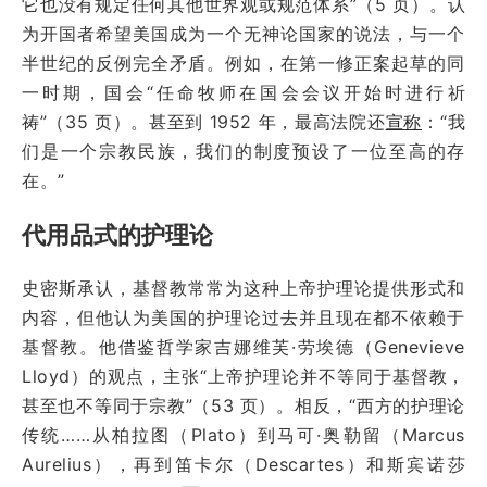
它也没有规定任何其他世界观或规范体系”（5 页）。认
为开国者希望美国成为一个无神论国家的说法，与一个
半世纪的反例完全矛盾。例如，在第一修正案起草的同
一时期，国会“任命牧师在国会会议开始时进行祈
祷”（35 页）。甚至到 1952 年，最高法院还
宣称
：“我
们是一个宗教民族，我们的制度预设了一位至高的存
在。”
代用品式的护理论
史密斯承认，基督教常常为这种上帝护理论提供形式和
内容，但他认为美国的护理论过去并且现在都不依赖于
基督教。他借鉴哲学家吉娜维芙·劳埃德（Genevieve
Lloyd）的观点，主张“上帝护理论并不等同于基督教，
甚至也不等同于宗教”（53 页）。相反，“西方的护理论
传统……从柏拉图（Plato）到马可·奥勒留（Marcus
Aurelius），再到笛卡尔（Descartes）和斯宾诺莎