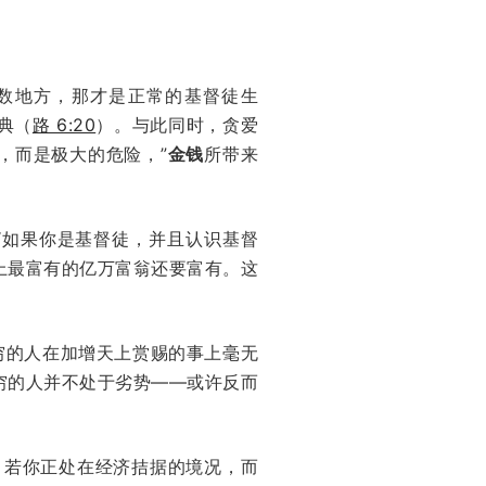
数地方，那才是正常的基督徒生
典（
路 6:20
）。与此同时，贪爱
，而是极大的危险，”
金钱
所带来
“如果你是基督徒，并且认识基督
上最富有的亿万富翁还要富有。这
穷的人在加增天上赏赐的事上毫无
穷的人并不处于劣势——或许反而
。若你正处在经济拮据的境况，而