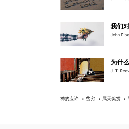
我们对
John Pipe
为什
J. T. Ree
神的应许
贫穷
属天奖赏
•
•
•