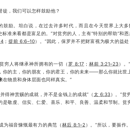
督徒，我们可以怎样鼓励他？
大的鼓励。坦白说，在过去许多时代，而且在今天世界上大多
史标准来看都是富足的。”对贫穷的人，主有“特别的帮助”和恩
24
；
提前 6:6–10
）。“因此，保罗并不把财富视为极大的益处
贫穷人将继承神所拥有的一切（
罗 8:17
；
林前 3:21–23
）。
，你的主，你的朋友，你的君王，你的未来——那么你就比世
来
在物质和身体层面也同样真实。”
、并得神赏赐的成就，并不是金钱上的成就”（
太 6:33
）。“贫
的是敬虔、信实、仁爱、喜乐、和平、良善、温柔和节制。贫
成为福音慷慨最有力的典范（
林后 8:1–2
）。“所以，要振作