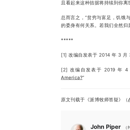
且看起来这种拮据将持续到你离世
总而言之，“贫穷与富足，饥饿
的委身有何关系。若我们全然归属
*****
[1] 改编自发表于
2014 年 3 月
[2] 改编自发表于
2019 年 4
America?
”
原文刊载于《派博牧师答疑》（
John Piper
（约