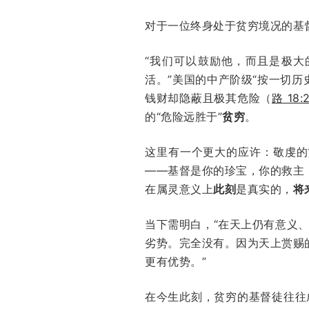
对于一位终身处于贫穷境况的基
“我们可以鼓励他，而且是极
活。”美国的中产阶级“按一切历
钱财却隐蔽且极其危险（
路 18:
的“危险远胜于”
贫穷
。
这里有一个更大的应许：敬虔的
——基督是你的珍宝，你的救主
在属灵意义上
此刻
是真实的，
将
当下需明白，“在天上仍有意义
劣势。完全没有。因为天上赏赐
更有优势。”
在今生此刻，贫穷的基督徒往往