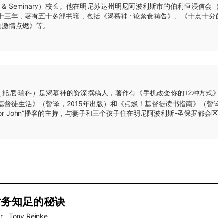
llege & Seminary）校长。他在明尼苏达州明尼阿波利斯市的伯利恒浸信会（Beth
师三十三年，著有五十多部书籍，包括《渴慕神 : 论禁食祷告》、《十点十
的激情点燃》等。
（托尼·瑞科）是渴慕神的资深撰稿人，著作有《手机改变你的12种方式》
基督徒生活》（暂译，2015年出版）和《点燃！基督徒读书指南》（暂译
astor John”播客的主持，与妻子和三个孩子住在明尼阿波利斯-圣保罗都会
财务知足的秘诀
r
,
Tony Reinke