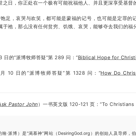
之日，你正处在一个极有可能祝福他人、并且更深享受基督的位
与饱足，哀哭与欢笑，都可能是蒙福的记号，也可能是定罪的
于祂，那么没有任何贫穷、饥饿、哀哭，能够夺去我们的福分。
 3 日
的“派博牧师答疑”第
289
问：
“
Biblical Hope for Christ
 月 10 日
的“派博牧师答疑”第
1328
问：
“
How Do Christ
Ask Pastor John
）一书英文版 120-121 页：“To Christians in
翰·派博）是“渴慕神”网站（DesiringGod.org）的创始人及导师