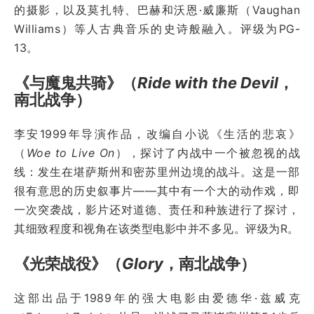
的摄影，以及莫扎特、巴赫和沃恩·威廉斯（Vaughan
Williams）等人古典音乐的史诗般融入。评级为PG-
13。
《与魔鬼共骑》（
Ride with the Devil
，
南北战争）
李安1999年导演作品，改编自小说《生活的悲哀》
（
Woe to Live On
），探讨了内战中一个被忽视的战
线：发生在堪萨斯州和密苏里州边境的战斗。这是一部
很有意思的历史叙事片——其中有一个大的动作戏，即
一次突袭战，影片还对道德、责任和种族进行了探讨，
其细致程度和视角在该类型电影中并不多见。评级为R。
《光荣战役》（
Glory
，南北战争）
这部出品于1989年的强大电影由爱德华·兹威克