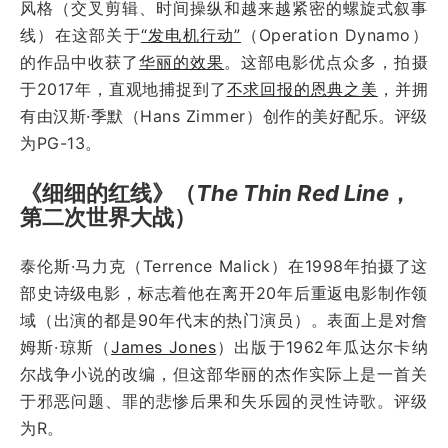
风格（交叉剪辑、时间操纵和越来越紧密的螺旋式叙事
线）在这部关于
“发电机行动”
（Operation Dynamo）
的作品中收获了
华丽的效果
。这部电影优点众多，拍摄
于2017年，直观地捕捉到了
不求回报的恩典之美
，并拥
有由汉斯·季默（Hans Zimmer）创作的美好配乐。评级
为PG-13。
《细细的红线》（
The Thin Red Line
，
第二次世界大战）
泰伦斯·马力克（Terrence Malick）在1998年拍摄了这
部史诗级电影，标志着他在离开20年后重返电影制作领
域（出演的都是90年代末的热门演员）。表面上是对詹
姆斯·琼斯（
James Jones
）出版于1962年瓜达尔卡纳
尔战争小说的改编，但这部华丽的杰作实际上是一首关
于邪恶问题、罪的悲惨后果和失乐园的灵性诗歌。评级
为R。