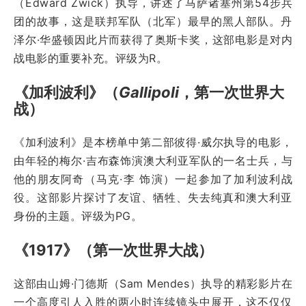
（Edward Zwick）执导，讲述了马萨诸塞州第54步兵
团的故事，这是联邦军队（北军）最早的黑人部队。丹
泽尔·华盛顿因此片而获得了奥斯卡奖，这部电影是对内
战电影的重要补充。评级为R。
《加利波利》（
Gallipoli
，第一次世界大
战）
《加利波利》是本榜单中第二部彼得·威尔执导的电影，
由年轻的梅尔·吉布森饰演澳大利亚军队的一名士兵，与
他的朋友阿奇（马克·李 饰演）一起参加了加利波利战
役。这部影片探讨了友谊、牺牲、失去纯真和澳大利亚
身份的主题。评级为PG。
《1917》（第一次世界大战）
这部由山姆·门德斯（Sam Mendes）执导的精彩影片在
一个高度引人入胜的两小时连续镜头中展开，这不仅仅