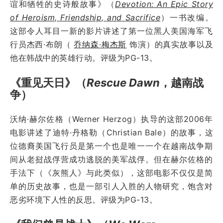
谊和牺牲的史诗般故事》（
Devotion: An Epic Story
of Heroism, Friendship, and Sacrifice
）一书改编。
这部令人耳目一新的影片讲述了第一位黑人美国海军飞
行员杰西·布朗（
乔纳森·梅杰斯
饰演）的真实故事以及
他在韩战中的英雄行动。评级为PG-13。
《重见天日》（
Rescue Dawn
，越南战
争）
沃纳·赫尔佐格（Werner Herzog）执导的这部2006年
电影讲述了迪特·丹格勒（Christian Bale）的故事，这
位德裔美国飞行员是第一个也是唯一一个在越南战争期
间从老挝战俘营成功逃脱的美军战俘。但在赫尔佐格的
手法下（《灰熊人》与此类似），这部电影不仅仅是简
单的历史故事，也是一部引人入胜的人物研究，饱含对
恶劣环境下人性的反思。评级为PG-13。