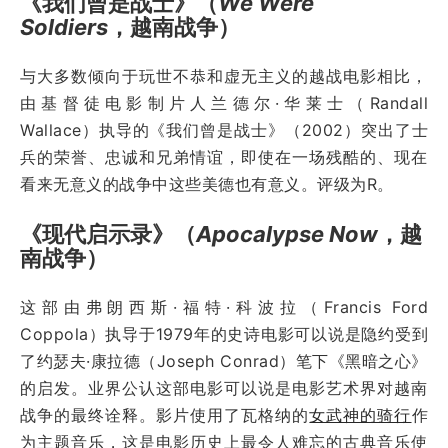
《我们曾是战士》（
We Were
Soldiers
，越南战争）
与大多数倾向于玩世不恭和虚无主义的越战电影相比，
由基督徒电影制片人兰德尔·华莱士（Randall
Wallace）执导的《我们曾是战士》（2002）突出了士
兵的荣誉、忠诚和兄弟情谊，即使在一场残酷的、现在
看来无意义的战争中这些美德也有意义。评级为R。
《现代启示录》（
Apocalypse Now
，越
南战争）
这部由弗朗西斯·福特·科波拉（Francis Ford
Coppola）执导于1979年的史诗电影可以说是隐约受到
了约瑟夫·康拉德（Joseph Conrad）笔下《黑暗之心》
的启发。业界公认这部电影可以说是电影艺术界对越南
战争的最终诠释。影片使用了瓦格纳的
女武神的骑行
作
为主题音乐，这是电影历史上最令人难忘的古典音乐使