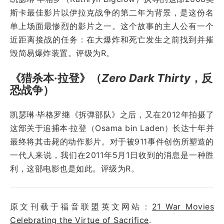
斯卡最佳影片以伊拉克战争的第二年为背景，是这份名
单上场面最惨烈的影片之一。这个故事的主人公有一个
近距离接战的任务：在大爆炸和死亡发生之前找到并摧
毁简易爆炸装置。评级为R。
《猎杀本·拉登》（
Zero Dark Thirty
，反
恐战争）
凯瑟琳·毕格罗继《拆弹部队》之后，又在2012年拍摄了
这部关于追捕本·拉登（Osama bin Laden）长达十年并
最终将其击毙的动作影片。对于被911事件创伤所塑造的
一代人来说，我们在2011年5月1日收到的消息是一种胜
利，这部电影也是如此。评级为R。
原文刊载于福音联盟英文网站：
21 War Movies
Celebrating the Virtue of Sacrifice
.