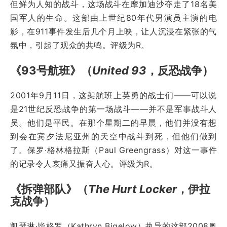
但鲜为人知的战斗，这场战斗在摩加迪沙夺走了18名美
国军人的生命。这部由上世纪80年代男演员主演的电
影，在911事件发生后几个月上映，让人沉浸在紧张的气
氛中，引起了观众的共鸣。评级为R。
《93号航班》（
United 93
，反恐战争）
2001年9月11日，这架航班上英勇的战士们——可以说
是21世纪反恐战争的第一场战斗——并不是军事战斗人
员。他们是平民。在那个星期二的早晨，他们并没有想
到会在宾夕法尼亚州的天空中战斗到死，但他们做到
了。保罗·格林格拉斯（Paul Greengrass）对这一事件
的记录令人哀痛又振奋人心。评级为R。
《拆弹部队》（
The Hurt Locker
，伊拉
克战争）
凯瑟琳·毕格罗（Kathryn Bigelow）执导的这部2008奥