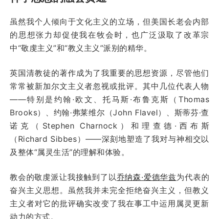
虽然我个人倾向于文化主义的立场，但美国长老会内部
的思想张力却促使我在牧会时，也广泛汲取了改革宗
中“敬虔主义”和“教义主义”派别的精华。
英国清教徒的著作成为了我重要的思想资源，尽管他们
常常被新加尔文主义者忽视或批评。其中几位代表人物
——特别是约翰·欧文、托马斯·布鲁克斯（Thomas
Brooks）、约翰·弗莱维尔（John Flavel）、斯蒂芬·查
诺克（Stephen Charnock）和理查德·西布斯
（Richard Sibbes）——深刻地塑造了我对与神相交以
及整体“属灵生活”的理解和体验。
教会的敬虔派让我接触到了以
乔纳森·爱德华兹
为代表的
奋兴主义思想。虽然我并未完全拒绝奋兴主义，但教义
主义者对它的批评确实改变了我在事工中运用属灵更新
动力的方式。