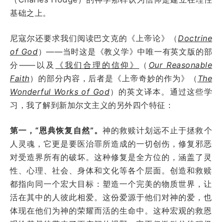
基础之上。
尼寇尔还要求我们阅读巴文克的《上帝论》（
Doctrine
of God
）——当时这是《教义学》中唯一有英文版的部
分——以及
《我们合理的信仰》
（
Our Reasonable
Faith
）的部分内容，后者是《上帝奇妙的作为》（
The
Wonderful Works of God
）的英文译本。通过这些学
习，我了解到新加尔文主义的另外四个特征：
第一，“恩典恢复自然”。
神的救赎计划远不止于拯救个
人灵魂，它更是要医治罪所造成的一切创伤，修复邪恶
对受造界所有的破坏。这种修复是全方位的，涵盖了灵
性、心理、社会、身体和文化等各个层面。创造和救赎
都指向同一个宏大目标：塑造一个完美的物质世界，让
活在其中的人彼此相爱。这份爱源于他们对神的爱，也
体现在他们为神的荣耀而活的生命中。这种宏观的救恩