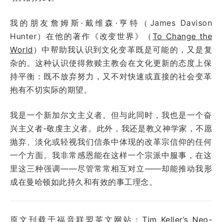
我的朋友詹姆斯·戴维森·亨特（James Davison
Hunter）在他的著作《改变世界》（
To Change the
World
）中帮助我认识到文化变革既是可能的，又是复
杂的。这种认识使得救赎主教会在文化更新的态度上保
持平衡：既不放弃努力，又不对快速或直接的社会变革
抱有不切实际的期望。
我是一个新加尔文主义者。但与此同时，我也是一个奋
兴主义者-敬虔主义者。此外，我还是教义神学家，不愿
抛弃、淡化或轻视我们信条中体现的改革宗信仰的任何
一个方面。我非常感恩能在这样一个宗派中服事，在这
里这三种强调——尽管常常相互对立——却能推动我形
成在曼哈顿如此持久和有效的事工理念。
原文刊载于福音联盟英文网站：
Tim Keller’s Neo-