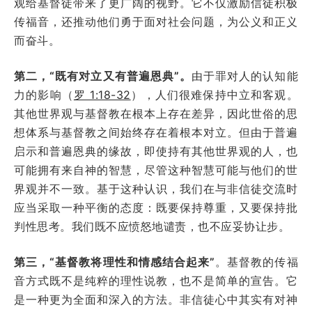
观给基督徒带来了更广阔的视野。它不仅激励信徒积极
传福音，还推动他们勇于面对社会问题，为公义和正义
而奋斗。
第二，“既有对立又有普遍恩典”。
由于罪对人的认知能
力的影响（
罗 1:18-32
），人们很难保持中立和客观。
其他世界观与基督教在根本上存在差异，因此世俗的思
想体系与基督教之间始终存在着根本对立。但由于普遍
启示和普遍恩典的缘故，即使持有其他世界观的人，也
可能拥有来自神的智慧，尽管这种智慧可能与他们的世
界观并不一致。基于这种认识，我们在与非信徒交流时
应当采取一种平衡的态度：既要保持尊重，又要保持批
判性思考。我们既不应愤怒地谴责，也不应妥协让步。
第三，“基督教将理性和情感结合起来”
。基督教的传福
音方式既不是纯粹的理性说教，也不是简单的宣告。它
是一种更为全面和深入的方法。非信徒心中其实有对神