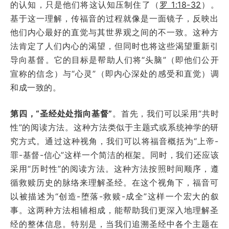
的认知，只是他们将这认知压制住了（
罗 1:18-32
）。
基于这一理解，传福音的过程就像是一面镜子，反映出
他们内心最好的直觉与其世界观之间的不一致。这种方
法肯定了人们内心的渴望，但同时也将这些渴望重新引
导向基督。它的目标是帮助人们将“头脑”（即他们公开
宣称的信念）与“心灵”（即内心深处的感受和直觉）调
和成一致的。
第四，“圣经处处指向基督”
。首先，我们可以采用“共时
性”的阅读方法。这种方法类似于主题式或系统神学的研
究方式。通过这种视角，我们可以将福音概括为“上帝-
罪-基督-信心”这样一个简洁的框架。同时，我们还应该
采用“历时性”的阅读方法。这种方法按照时间顺序，遵
循救赎历史的脉络来理解圣经。在这个视角下，福音可
以被描述为“创造-堕落-救赎-成全”这样一个宏大的叙
事。这两种方法相辅相成，能帮助我们更深入地理解圣
经的整体信息。特别是，当我们追溯圣经中各个主题在