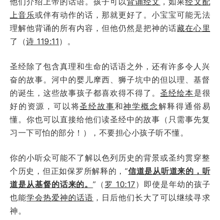
他们介绍上帝的话语。孩子可以
背诵经文
，如果
经文配
上音乐
或伴有动作的话，那就更好了。小宝宝可能无法
理解他背诵的所有内容，但他仍然是把神的话
藏在心里
了（
诗 119:11
）。
圣经除了包含真理和生命的话语之外，还有许多令人兴
奋的故事。河中的婴儿摩西、狮子坑中的但以理、基督
的诞生，这些故事孩子都喜欢得不得了。
圣经绘本
是很
好的资源，可以将
圣经故事
和
神学概念
解释得通俗易
懂。你也可以直接给他们读圣经中的故事（只需事先复
习一下可怕的部分！），不要担心小孩子听不懂。
你的小听众可能不了解以色列历史的背景或圣约贯穿整
个历史，但正如保罗所解释的，“
信道是从听道来的，听
道是从基督的话来的。
”（
罗 10:17
）即使是年幼的孩子
也能
学会热爱神的话语
，日后他们长大了可以继续寻求
神。