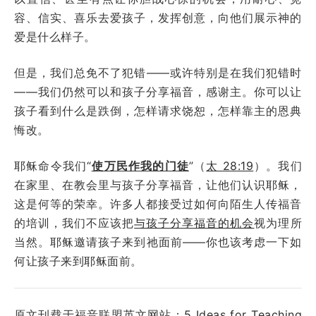
容、信实、喜乐去爱孩子，发挥创意，向他们展示神的
爱是什么样子。
但是，我们总免不了犯错——或许特别是在我们犯错时
——我们仍然可以和孩子分享福音，感谢主。你可以让
孩子看到什么是跌倒，怎样请求饶恕，怎样靠主的恩典
悔改。
耶稣命令我们“
使万民作我的门徒
”（
太 28:19
）。我们
在家里、在教会里与孩子分享福音，让他们认识耶稣，
这是何等的荣幸。许多人都接受过如何向陌生人传福音
的培训，我们不应该把
与孩子分享福音的机会
视为理所
当然。耶稣邀请孩子来到祂面前——你也该考虑一下如
何让孩子来到耶稣面前。
原文刊载于福音联盟英文网站：
5 Ideas for Teaching