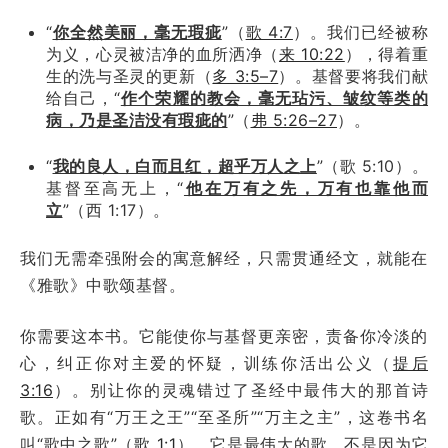
“
你全然美丽，毫无瑕疵
”（
歌 4:7
）。我们已经被称
为义，心灵被洁净的血所洒净（
来 10:22
），得着重
生的洗与圣灵的更新（
多 3:5–7
）。基督要将我们献
给自己，“
作个荣耀的教会，毫无玷污、皱纹等类的
病，乃是圣洁没有瑕疵的
”（
弗 5:26–27
）。
“
我的良人，白而且红，超乎万人之上
”（歌 5:10）。
基督至高无上，“
他在万有之先，万有也靠他而
立
”（西 1:17）。
我们无需牵强附会的寓意解经，只需贯通经文，就能在
《雅歌》中歌颂基督。
你需要这本书。它能使你与基督更亲密，责备你冷淡的
心，纠正你对主爱的怀疑，训练你活出公义（
提后
3:16
）。别让你的灵魂错过了圣经中最伟大的那首诗
歌。正如有“万王之王”“至圣所”“万主之主”，这卷书名
叫“歌中之歌”（
歌 1:1
）。它是最伟大的歌，不是因为它