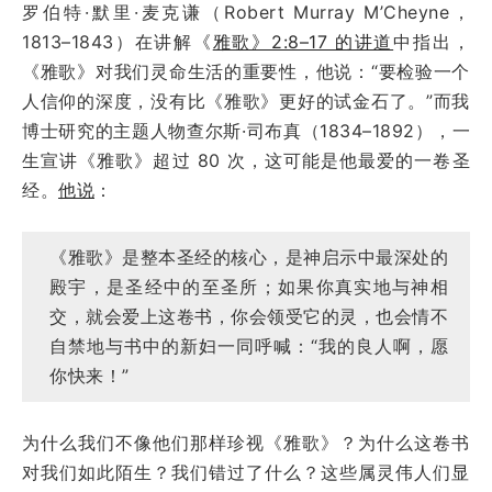
罗伯特·默里·麦克谦（Robert Murray M’Cheyne，
1813–1843）在讲解《
雅歌》2:8–17 的讲道
中指出，
《雅歌》对我们灵命生活的重要性，他说：“要检验一个
人信仰的深度，没有比《雅歌》更好的试金石了。”而我
博士研究的主题人物查尔斯·司布真（1834–1892），一
生宣讲《雅歌》超过 80 次，这可能是他最爱的一卷圣
经。
他说
：
《雅歌》是整本圣经的核心，是神启示中最深处的
殿宇，是圣经中的至圣所；如果你真实地与神相
交，就会爱上这卷书，你会领受它的灵，也会情不
自禁地与书中的新妇一同呼喊：“我的良人啊，愿
你快来！”
为什么我们不像他们那样珍视《雅歌》？为什么这卷书
对我们如此陌生？我们错过了什么？这些属灵伟人们显