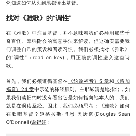
然知道如何从头到尾都读出基督。
找对《雅歌》的“调性”
在《雅歌》中注目基督，并不意味着我们必须用那些千
奇百怪、牵强附会的寓意手法来解读。但这确实需要我
们调整自己的预设和阅读习惯。我们必须找对《雅歌》
的“调性”（read on key)，用正确的调性进入这首诗
歌。
首先，我们必须遵循基督在
《约翰福音》5 章
和
《路加
福音》24 章
中示范的释经原则。主耶稣清楚地指出，如
果我们读旧约时没有看出它是如何指向祂本人的，我们
就是在误读圣经。因此，我们必须思考：《雅歌》如何
在歌唱基督？道格拉斯·肖恩·奥唐奈(Douglas Sean
O’Donnell)
说得好
：