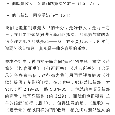
他既是牧人，又是耶路撒冷的君王（1:5、7），
他与新妇一同享受奶与蜜（5:1）。
我们还能想到谁是大卫的子孙，是好牧人，是万王之
王，并且要带领新妇进入新耶路撒冷、那流奶与蜜的永
恒应许之地？那就是耶——稣！在圣灵默示下，所罗门
谱写的这首情歌，其实是
一曲弥赛亚的乐章
。
整本圣经中，神与祂子民之间“婚约”的主题，贯穿《诗
篇》《以赛亚书》《何西阿书》《以弗所书》《启示
录》等多卷书信，这些都为我们用同样视角解读《雅
歌》提供了充足的证据。在比喻中，耶稣曾以新郎（
太
9:15
；
可 2:19–20
；
路 5:34–35
）。施洗约翰听见新郎
的声音，就喜乐满足（
约 3:29
）。而我们也正朝着“羔
羊的婚筵”前行（
启 19
）。值得注意的是，《雅歌》与
《启示录》都以同样的“调”收尾：都充满对新郎速来的