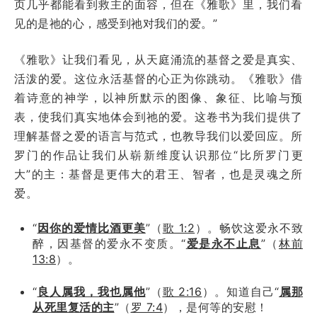
页几乎都能看到救主的面容，但在《雅歌》里，我们看
见的是祂的心，感受到祂对我们的爱。”
《雅歌》让我们看见，从天庭涌流的基督之爱是真实、
活泼的爱。这位永活基督的心正为你跳动。《雅歌》借
着诗意的神学，以神所默示的图像、象征、比喻与预
表，使我们真实地体会到祂的爱。这卷书为我们提供了
理解基督之爱的语言与范式，也教导我们以爱回应。所
罗门的作品让我们从崭新维度认识那位“比所罗门更
大”的主：基督是更伟大的君王、智者，也是灵魂之所
爱。
“
因你的爱情比酒更美
”（
歌 1:2
）。畅饮这爱永不致
醉，因基督的爱永不变质。“
爱是永不止息
”（
林前
13:8
）。
“
良人属我，我也属他
”（
歌 2:16
）。知道自己“
属那
从死里复活的主
”（
罗 7:4
），是何等的安慰！