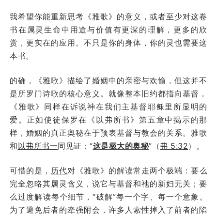
我希望你能重新思考《雅歌》的意义，或者至少对这卷
书在属灵生命中用途与价值有更深的理解，更多的欣
赏，更实在的应用。不只是你的身体，你的灵也需要这
本书。
的确，《雅歌》描绘了婚姻中的亲密与欢愉，但这并不
是所罗门诗歌的核心意义。就像整本旧约都指向基督，
《雅歌》同样在诉说神在我们主基督耶稣里所显明的
爱。正如使徒保罗在《以弗所书》第五章中揭示的那
样，婚姻的真正奥秘在于预表基督与教会的关系。雅歌
和
以弗所书一
同见证：“
这是极大的奥秘
”（
弗 5:32
）。
可惜的是，
历代
对《雅歌》的解读常走两个极端：要么
完全忽略其属灵含义，说它与基督和祂的新妇无关；要
么过度解读每个细节，“破解”每一个字、每一个意象。
为了避免后者的牵强附会，许多人索性掉入了前者的陷