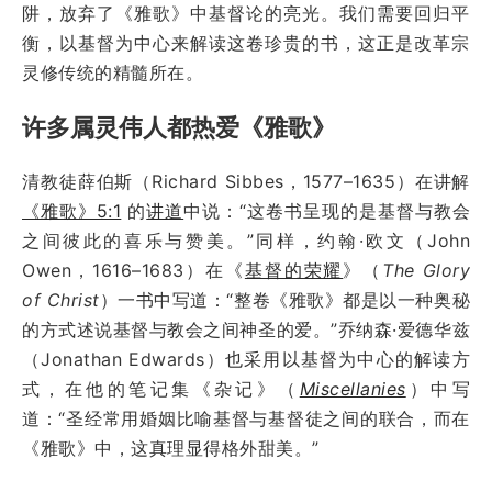
阱，放弃了《雅歌》中基督论的亮光。我们需要回归平
衡，以基督为中心来解读这卷珍贵的书，这正是改革宗
灵修传统的精髓所在。
许多属灵伟人都热爱《雅歌》
清教徒薛伯斯（Richard Sibbes，1577–1635）在讲解
《雅歌》5:1
的
讲道
中说：“这卷书呈现的是基督与教会
之间彼此的喜乐与赞美。”同样，约翰·欧文（John
Owen，1616–1683）在《
基督的荣耀
》（
The Glory
of Christ
）一书中写道：“整卷《雅歌》都是以一种奥秘
的方式述说基督与教会之间神圣的爱。”乔纳森·爱德华兹
（Jonathan Edwards）也采用以基督为中心的解读方
式，在他的笔记集《杂记》（
Miscellanies
）中写
道：“圣经常用婚姻比喻基督与基督徒之间的联合，而在
《雅歌》中，这真理显得格外甜美。”