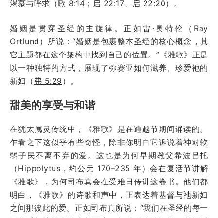
渴慕与呼求（歌 8:14；
启 22:17
、
启 22:20
）。
婚姻是贯穿圣经的主旋律。正如雷·奥特伦（Ray
Ortlund）
所说
：“婚姻是包裹整本圣经的核心概念，其
它主题都在这个架构中找到自己的位置。”《雅歌》正是
以一种独特的方式，展现了弥赛亚如何滋养、珍爱祂的
新妇（
弗 5:29
）。
甜美的享受与和谐
在犹太属灵传统中，《雅歌》是在逾越节期间诵读的。
乍看之下这似乎有些奇怪，除非你明白它诉说着神对软
弱子民不离不弃的爱。这也是为何早期教父希波吕托
（Hippolytus，约公元 170–235 年）会在复活节讲解
《雅歌》，为何司布真会在受难日传讲这卷书。他们都
明白，《雅歌》的诗歌和声中，正表达着基督与祂新妇
之间那彼此的爱。正如司布真所说：“我们在圣经的每一