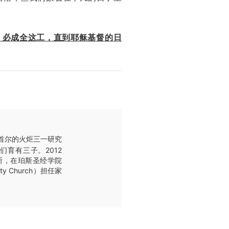
，必成全这工，直到耶稣基督的日
国首尔的火炬三一研究
）。他们育有三子。2012
珀斯，在珀斯圣经学院
ty Church）担任家