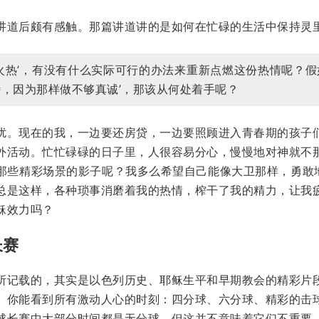
讲道后颇有感触。那篇讲道讲的是如何在忙碌的生活中保持灵
火热’，有没有什么实际可行的办法来重新点燃这份热情呢？假
，因为那样做不够真诚’，那该从何处着手呢？
扰。现在的我，一边要还房贷，一边要照顾进入青春期的孩子
外活动。忙忙碌碌的日子里，人很容易分心，慢慢地对神就不
那些精彩场景的影子呢？我多么希望自己能像大卫那样，勇敢地
总是这样，各种琐事消磨着我的热情，榨干了我的精力，让我
稣效力吗？
长赛
所记载的，其实是以色列历史、耶稣生平和早期教会的精彩片
。你能看到所有激动人心的时刻：四分球、六分球、精彩的击
球长赛中大部分时间都是无分球，但这并不意味着它们不重要