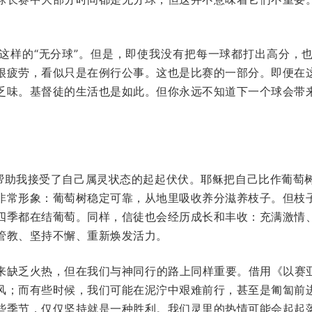
这样的“无分球”。但是，即使我没有把每一球都打出高分，
很疲劳，看似只是在例行公事。这也是比赛的一部分。即便在
乏味。基督徒的生活也是如此。但你永远不知道下一个球会带
容也帮助我接受了自己属灵状态的起起伏伏。耶稣把自己比作葡萄
非常形象：葡萄树稳定可靠，从地里吸收养分滋养枝子。但枝
四季都在结葡萄。同样，信徒也会经历成长和丰收：充满激情
管教、坚持不懈、重新焕发活力。
来缺乏火热，但在我们与神同行的路上同样重要。借用《以赛亚书
风；而有些时候，我们可能在泥泞中艰难前行，甚至是匍匐前
些季节，仅仅坚持就是一种胜利。我们灵里的热情可能会起起