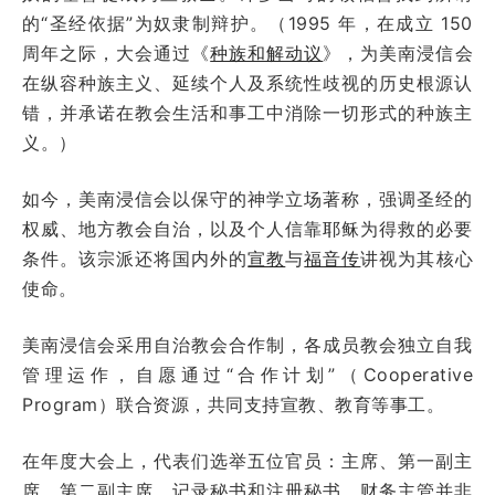
的“圣经依据”为奴隶制辩护。（1995 年，在成立 150
周年之际，大会通过《
种族和解动议
》，为美南浸信会
在纵容种族主义、延续个人及系统性歧视的历史根源认
错，并承诺在教会生活和事工中消除一切形式的种族主
义。）
如今，美南浸信会以保守的神学立场著称，强调圣经的
权威、地方教会自治，以及个人信靠耶稣为得救的必要
条件。该宗派还将国内外的
宣教
与
福音传
讲视为其核心
使命。
美南浸信会采用自治教会合作制，各成员教会独立自我
管理运作，自愿通过“合作计划”（Cooperative
Program）联合资源，共同支持宣教、教育等事工。
在年度大会上，代表们选举五位官员：主席、第一副主
席、第二副主席、记录秘书和注册秘书。财务主管并非