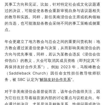
其事工方向和见证。比如，针对特定社会或文化议题通
过的决议，可能促使各教会重新审视自身与该议题相关
的教导和实践。同样，新任美南浸信会主席或机构领袖
的当选，也可能激励各教会采纳不同的事工策略或侧重
点。
年会更建立了地方教会与总会之间的重要问责机制：地
方教会通过派遣信使参与决策，从而影响美南浸信会的
方向与优先事项，同样，若认为某教会违反《浸信会信
仰告白》的教义，大会可取消其成员资格（即判定其“不
再保持友好合作关系”）。例如 2023 年，马鞍峰教会
（Saddleback Church）因任命女性担任教导牧师职
务，被 SBC 认定为“
解除友好合作关系
”。
对于非美南浸信会基督徒而言，该年会仍值得关注，因
为它往往主导着福音派内部的讨论重点与议程走向。年
会通过的决议，尤其是涉及种族关系、性侵问题或政治